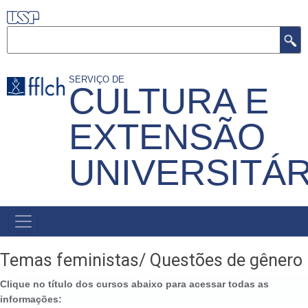
Pular
para
Buscar
o
conteúdo
SERVIÇO DE
CULTURA E
principal
EXTENSÃO
UNIVERSITÁR
MENU
PRIMÁRIO
Temas feministas/ Questões de gênero
Clique no título dos cursos abaixo para acessar todas as
informações: