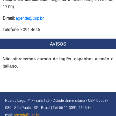
17:00)
E-mail:
agenda@usp.br
Telefone:
3091 4645
AVISOS
Não oferecemos cursos de inglês, espanhol, alemão e
italiano.
Rua do Lago, 717 - sala 126 - Cidade Universitária - CEP: 05508-
080 - São Paulo - SP - Brasil |
Tel:
55 11 3091-4645
E-
mail:
agenda@usp.br