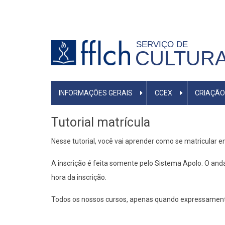
Pular
para
o
SERVIÇO DE
conteúdo
CULTURA
principal
MENU
INFORMAÇÕES GERAIS
CCEX
CRIAÇÃO
PRIMÁRIO
Tutorial matrícula
Nesse tutorial, você vai aprender como se matricular 
A inscrição é feita somente pelo Sistema Apolo. O anda
hora da inscrição.
Todos os nossos cursos, apenas quando expressamente