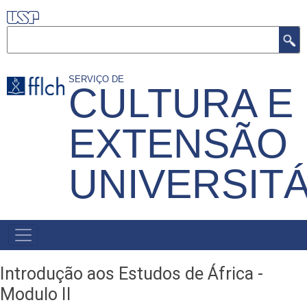
Pular
para
Buscar
o
conteúdo
SERVIÇO DE
CULTURA E
principal
EXTENSÃO
UNIVERSITÁ
MENU
PRIMÁRIO
Introdução aos Estudos de África -
Modulo II