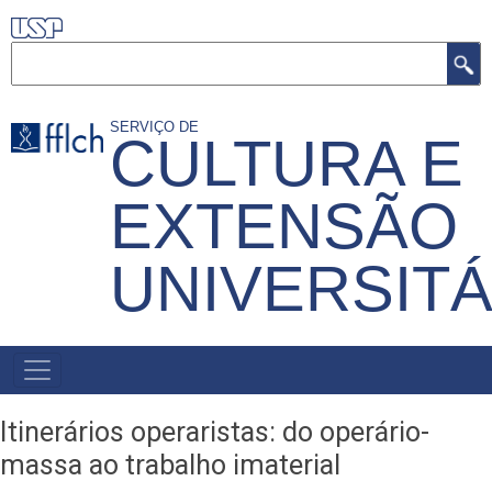
Pular
para
Buscar
o
conteúdo
SERVIÇO DE
CULTURA E
principal
EXTENSÃO
UNIVERSITÁ
MENU
PRIMÁRIO
Itinerários operaristas: do operário-
massa ao trabalho imaterial