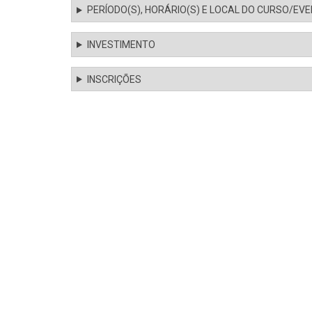
PERÍODO(S), HORÁRIO(S) E LOCAL DO CURSO/EV
INVESTIMENTO
INSCRIÇÕES