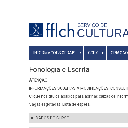
Pular
para
o
SERVIÇO DE
conteúdo
CULTURA
principal
MENU
INFORMAÇÕES GERAIS
CCEX
CRIAÇÃO
PRIMÁRIO
Fonologia e Escrita
ATENÇÃO
INFORMAÇÕES SUJEITAS A MODIFICAÇÕES. CONSULT
Clique nos títulos abaixos para abrir as caixas de infor
Vagas esgotadas: Lista de espera.
DADOS DO CURSO