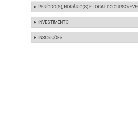
PERÍODO(S), HORÁRIO(S) E LOCAL DO CURSO/EV
INVESTIMENTO
INSCRIÇÕES