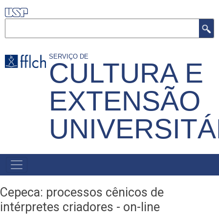
Pular
para
Buscar
o
conteúdo
SERVIÇO DE
CULTURA E
principal
EXTENSÃO
UNIVERSITÁ
MENU
PRIMÁRIO
Cepeca: processos cênicos de
intérpretes criadores - on-line