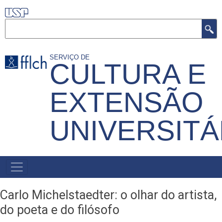
Pular
para
Buscar
o
conteúdo
SERVIÇO DE
CULTURA E
principal
EXTENSÃO
UNIVERSITÁ
MENU
PRIMÁRIO
Carlo Michelstaedter: o olhar do artista,
do poeta e do filósofo