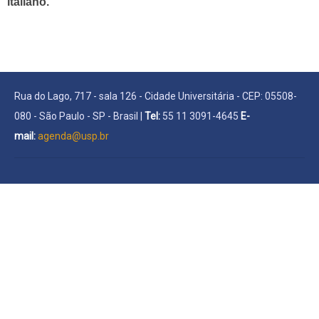
italiano.
Rua do Lago, 717 - sala 126 - Cidade Universitária - CEP: 05508-
080 - São Paulo - SP - Brasil |
Tel:
55 11 3091-4645
E-
mail:
agenda@usp.br