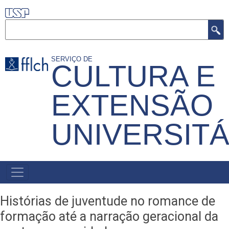
Pular
para
Buscar
o
conteúdo
SERVIÇO DE
CULTURA E
principal
EXTENSÃO
UNIVERSITÁ
MENU
PRIMÁRIO
Histórias de juventude no romance de
formação até a narração geracional da