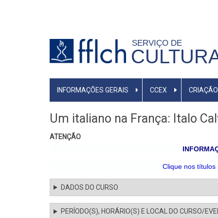
Pular
para
o
SERVIÇO DE
conteúdo
CULTURA
principal
MENU
INFORMAÇÕES GERAIS
CCEX
CRIAÇÃO
PRIMÁRIO
Um italiano na França: Italo Cal
ATENÇÃO
INFORMAÇ
Clique nos títulos
DADOS DO CURSO
PERÍODO(S), HORÁRIO(S) E LOCAL DO CURSO/EV