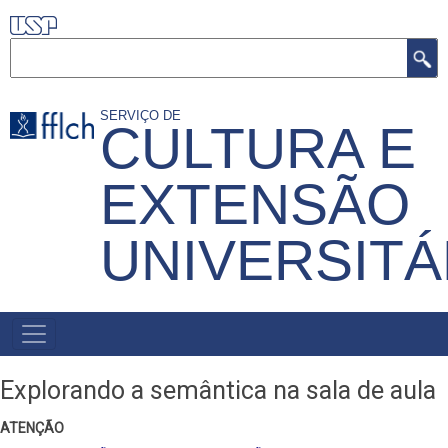
Pular
para
Buscar
o
conteúdo
SERVIÇO DE
CULTURA E
principal
EXTENSÃO
UNIVERSITÁ
MENU
PRIMÁRIO
Explorando a semântica na sala de aula
ATENÇÃO